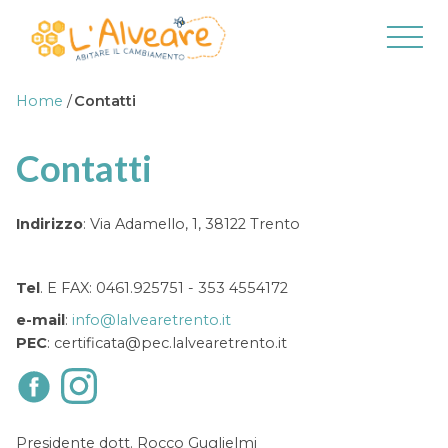
Home
/
Contatti
CHI SIAMO
Contatti
SERVIZI
Indirizzo
: Via Adamello, 1, 38122 Trento
PROGETTI
NEWS
Tel
. E FAX: 0461.925751 - 353 4554172
e-mail
:
info@lalvearetrento.it
PEC
: certificata@pec.lalvearetrento.it
CONTATTI
FAMILY AUDIT
Presidente dott. Rocco Guglielmi